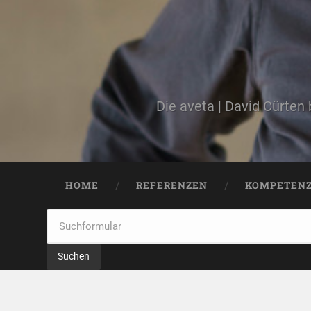
Die aveta | David Cürten
HOME
REFERENZEN
KOMPETEN