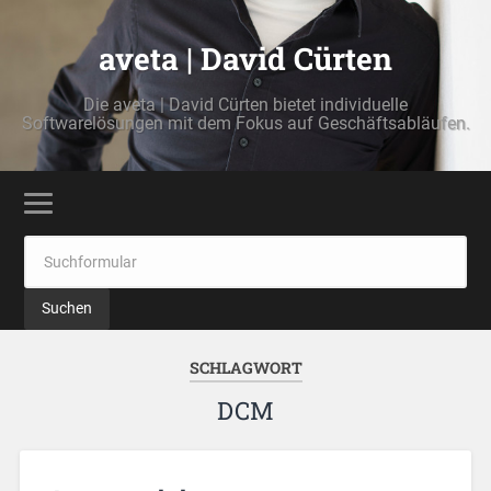
aveta | David Cürten
Die aveta | David Cürten bietet individuelle
Softwarelösungen mit dem Fokus auf Geschäftsabläufen.
SCHLAGWORT
DCM