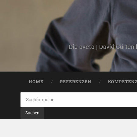
Die aveta | David Cürten
HOME
REFERENZEN
KOMPETEN