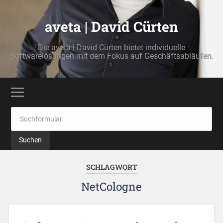
aveta | David Cürten
Die aveta | David Cürten bietet individuelle
Softwarelösungen mit dem Fokus auf Geschäftsabläufen.
SCHLAGWORT
NetCologne