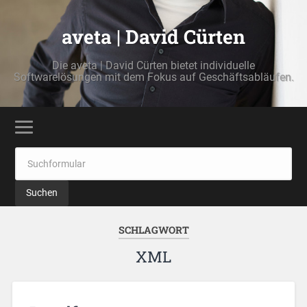
aveta | David Cürten
Die aveta | David Cürten bietet individuelle
Softwarelösungen mit dem Fokus auf Geschäftsabläufen.
SCHLAGWORT
XML